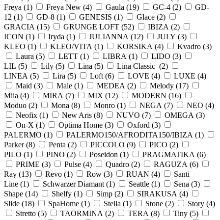
Freya (
1
)
Freya New (
4
)
Gaula (
19
)
GC-4 (
2
)
GD-
12 (
1
)
GD-8 (
1
)
GENESIS (
1
)
Glace (
2
)
GRACIA (
15
)
GRUNGE LOFT (
52
)
IBIZA (
2
)
ICON (
1
)
Iryda (
1
)
JULIANNA (
12
)
JULY (
3
)
KLEO (
1
)
KLEO/VITA (
1
)
KORSIKA (
4
)
Kvadro (
3
)
Laura (
5
)
LETT (
1
)
LIBRA (
1
)
LIDO (
3
)
LIL (
5
)
Lily (
5
)
Lina (
5
)
Lina Classic (
2
)
LINEA (
5
)
Lira (
5
)
Loft (
6
)
LOVE (
4
)
LUXE (
4
)
Maid (
3
)
Male (
1
)
MEDEA (
2
)
Melody (
17
)
Mila (
4
)
MIRA (
7
)
MIX (
12
)
MODERN (
16
)
Moduo (
2
)
Mona (
8
)
Monro (
1
)
NEGA (
7
)
NEO (
4
)
Neofix (
1
)
New Aris (
8
)
NUVO (
7
)
OMEGA (
3
)
On-X (
1
)
Optima Home (
3
)
Oxford (
3
)
PALERMO (
1
)
PALERMO150/AFRODITA150/IBIZA (
1
)
Parker (
8
)
Penta (
2
)
PICCOLO (
9
)
PICO (
2
)
PILO (
1
)
PINO (
2
)
Poseidon (
1
)
PRAGMATIKA (
6
)
PRIME (
3
)
Pulse (
4
)
Quadro (
2
)
RAGUZA (
6
)
Ray (
13
)
Revo (
1
)
Row (
3
)
RUAN (
4
)
Santi
Line (
1
)
Schwarzer Diamant (
1
)
Seattle (
1
)
Sena (
3
)
Shape (
14
)
Shelfy (
1
)
Simp (
2
)
SIRAKUSA (
4
)
Slide (
18
)
SpaHome (
1
)
Stella (
1
)
Stone (
2
)
Story (
4
)
Stretto (
5
)
TAORMINA (
2
)
TERA (
8
)
Tiny (
5
)