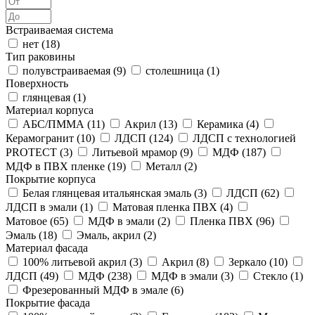
Встраиваемая система
нет (
18
)
Тип раковины
полувстраиваемая (
9
)
столешница (
1
)
Поверхность
глянцевая (
1
)
Материал корпуса
АБС/ПММА (
11
)
Акрил (
13
)
Керамика (
4
)
Керамогранит (
10
)
ЛДСП (
124
)
ЛДСП с технологией
PROTECT (
3
)
Литьевой мрамор (
9
)
МДФ (
187
)
МДФ в ПВХ пленке (
19
)
Металл (
2
)
Покрытие корпуса
Белая глянцевая итальянская эмаль (
3
)
ЛДСП (
62
)
ЛДСП в эмали (
1
)
Матовая пленка ПВХ (
4
)
Матовое (
65
)
МДФ в эмали (
2
)
Пленка ПВХ (
96
)
Эмаль (
18
)
Эмаль, акрил (
2
)
Материал фасада
100% литьевой акрил (
3
)
Акрил (
8
)
Зеркало (
10
)
ЛДСП (
49
)
МДФ (
238
)
МДФ в эмали (
3
)
Стекло (
1
)
Фрезерованный МДФ в эмале (
6
)
Покрытие фасада