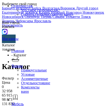
Выберите свой город
Гидромассаж
Барнаул
Белгород
Бийск
Волгоград
Воронеж
Другой город
Что такое гидромассаж?
Екатеринбург
Ижевск
Казань
Нижний Новгород
Новокузнецк
Собрать гидромассажную ванну
Новосибирск
Оренбург
Пермь
Самара
Тольятти
Томск
Тюмень
Чебоксары
Ярославль
Ваш город:
Перезвонить
Ижевск
Магазины
Каталог
товаров
Главная
- Каталог
Каталог
Ванны
Прямоугольные
Угловые
Фильтр
Асимметричные
Цена
Отдельностоящие
0
Комплекты
32 958
ванн
65 915
98 873
131 830
Мебель