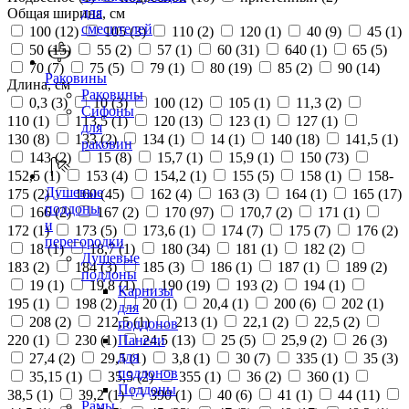
для
Общая ширина, см
смесителей
100 (
12
)
105 (
3
)
110 (
2
)
120 (
1
)
40 (
9
)
45 (
1
)
50 (
15
)
55 (
2
)
57 (
1
)
60 (
31
)
640 (
1
)
65 (
5
)
70 (
7
)
75 (
5
)
79 (
1
)
80 (
19
)
85 (
2
)
90 (
14
)
Раковины
Длина, см
Раковины
0,3 (
3
)
10 (
3
)
100 (
12
)
105 (
1
)
11,3 (
2
)
Сифоны
110 (
1
)
113,5 (
1
)
120 (
13
)
123 (
1
)
127 (
1
)
для
130 (
8
)
133 (
2
)
134 (
1
)
14 (
1
)
140 (
18
)
141,5 (
1
)
раковин
143 (
2
)
15 (
8
)
15,7 (
1
)
15,9 (
1
)
150 (
73
)
152,5 (
1
)
153 (
4
)
154,2 (
1
)
155 (
5
)
158 (
1
)
158-
Душевые
175 (
2
)
160 (
45
)
162 (
4
)
163 (
3
)
164 (
1
)
165 (
17
)
поддоны
166 (
2
)
167 (
2
)
170 (
97
)
170,7 (
2
)
171 (
1
)
и
172 (
1
)
173 (
5
)
173,6 (
1
)
174 (
7
)
175 (
7
)
176 (
2
)
перегородки
18 (
1
)
18,7 (
1
)
180 (
34
)
181 (
1
)
182 (
2
)
Душевые
183 (
2
)
184 (
3
)
185 (
3
)
186 (
1
)
187 (
1
)
189 (
2
)
поддоны
19 (
1
)
19,8 (
1
)
190 (
19
)
193 (
2
)
194 (
1
)
Карнизы
195 (
1
)
198 (
2
)
20 (
1
)
20,4 (
1
)
200 (
6
)
202 (
1
)
для
208 (
2
)
212,5 (
1
)
213 (
1
)
22,1 (
2
)
22,5 (
2
)
поддонов
220 (
1
)
230 (
1
)
24,5 (
13
)
25 (
5
)
25,9 (
2
)
26 (
3
)
Панели
для
27,4 (
2
)
29,5 (
1
)
3,8 (
1
)
30 (
7
)
335 (
1
)
35 (
3
)
поддонов
35,15 (
1
)
35,5 (
2
)
355 (
1
)
36 (
2
)
360 (
1
)
Поддоны
38,5 (
1
)
39,2 (
1
)
390 (
1
)
40 (
6
)
41 (
1
)
44 (
11
)
Рамы