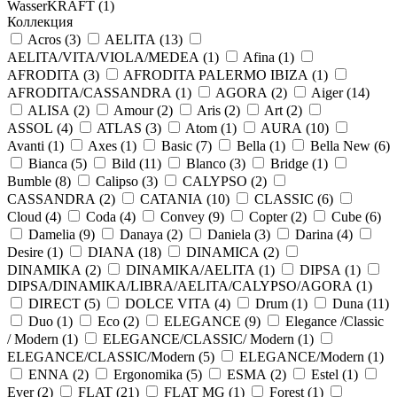
WasserKRAFT (
1
)
Коллекция
Acros (
3
)
AELITA (
13
)
AELITA/VITA/VIOLA/MEDEA (
1
)
Afina (
1
)
AFRODITA (
3
)
AFRODITA PALERMO IBIZA (
1
)
AFRODITA/CASSANDRA (
1
)
AGORA (
2
)
Aiger (
14
)
ALISA (
2
)
Amour (
2
)
Aris (
2
)
Art (
2
)
ASSOL (
4
)
ATLAS (
3
)
Atom (
1
)
AURA (
10
)
Avanti (
1
)
Axes (
1
)
Basic (
7
)
Bella (
1
)
Bella New (
6
)
Bianca (
5
)
Bild (
11
)
Blanco (
3
)
Bridge (
1
)
Bumble (
8
)
Calipso (
3
)
CALYPSO (
2
)
CASSANDRA (
2
)
CATANIA (
10
)
CLASSIC (
6
)
Cloud (
4
)
Coda (
4
)
Convey (
9
)
Copter (
2
)
Cube (
6
)
Damelia (
9
)
Danaya (
2
)
Daniela (
3
)
Darina (
4
)
Desire (
1
)
DIANA (
18
)
DINAMICA (
2
)
DINAMIKA (
2
)
DINAMIKA/AELITA (
1
)
DIPSA (
1
)
DIPSA/DINAMIKA/LIBRA/AELITA/CALYPSO/AGORA (
1
)
DIRECT (
5
)
DOLCE VITA (
4
)
Drum (
1
)
Duna (
11
)
Duo (
1
)
Eco (
2
)
ELEGANCE (
9
)
Elegance /Classic
/ Modern (
1
)
ELEGANCE/CLASSIC/ Modern (
1
)
ELEGANCE/CLASSIC/Modern (
5
)
ELEGANCE/Modern (
1
)
ENNA (
2
)
Ergonomika (
5
)
ESMA (
2
)
Estel (
1
)
Ever (
2
)
FLAT (
21
)
FLAT MG (
1
)
Forest (
1
)