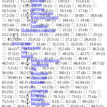
унитазы
15,4 (
1
)
15,5 (
4
)
15,9 (
5
)
150 (
1
)
151,6 (
3
)
Умные
156,9 (
3
)
159,1 (
1
)
16 (
1
)
16,2 (
2
)
16,35 (
1
)
унитазы
16,5 (
14
)
16,7 (
4
)
16,8 (
1
)
16.5 (
4
)
17 (
4
)
Инсталляции
17,2 (
3
)
17,9 (
7
)
170 (
4
)
176 (
1
)
18 (
8
)
18,6 (
4
)
Комплектующие
18,7 (
2
)
18,9 (
3
)
180 (
1
)
184 (
1
)
19 (
4
)
для
19,5 (
4
)
190 (
7
)
198 (
2
)
198,2 (
2
)
2,3 (
1
)
20 (
1
)
санфаянса
200 (
1
)
21,3 (
1
)
21,7 (
1
)
22 (
2
)
23 (
4
)
Полотенцесушители
23,2 (
1
)
23,6 (
1
)
24 (
5
)
24,6 (
20
)
240 (
5
)
25 (
1
)
25,5 (
20
)
25,9 (
2
)
25.5 (
1
)
27,2 (
2
)
28,4 (
3
)
Аксессуары
28,9 (
2
)
30 (
4
)
32 (
4
)
32,5 (
1
)
32,9 (
3
)
33,6 (
1
)
Аксессуары
34 (
1
)
34,5 (
1
)
35 (
1
)
35,5 (
9
)
36 (
2
)
36,5 (
3
)
для
37 (
12
)
37,5 (
1
)
38,5 (
1
)
40 (
23
)
42 (
7
)
43 (
1
)
ванной
43,2 (
2
)
44 (
11
)
45 (
2
)
45,3 (
4
)
46 (
4
)
Бумагодержатели
46,5 (
1
)
48 (
5
)
48,1 (
1
)
48,7 (
4
)
48,8 (
5
)
48.7 (
2
)
Держатели
5,5 (
1
)
50 (
30
)
54,5 (
1
)
55 (
11
)
55,0 (
1
)
для
56 (
16
)
56,5 (
78
)
56.5 (
8
)
560 (
1
)
57 (
8
)
59 (
9
)
полотенец
Дозаторы,
59-60 (
1
)
6 (
2
)
6,9 (
2
)
60 (
37
)
60,15 (
7
)
60-
стаканы
63 (
14
)
60.15 (
3
)
600 (
1
)
61 (
10
)
61-64 (
2
)
и
62 (
32
)
62-65 (
19
)
63 (
55
)
64 (
7
)
64,5 (
1
)
держатели
65 (
35
)
65,2 (
2
)
67 (
2
)
68 (
6
)
69,6 (
1
)
7 (
3
)
Ершики
7,2 (
3
)
7,5 (
1
)
70 (
10
)
70.5 (
1
)
73 (
1
)
75 (
4
)
Крючки
75,5 (
1
)
76 (
1
)
77 (
2
)
8 (
3
)
8,5 (
4
)
80 (
22
)
Мыльницы
81 (
4
)
81,5 (
1
)
82 (
8
)
83,6 (
7
)
83,61 (
1
)
84,5 (
1
)