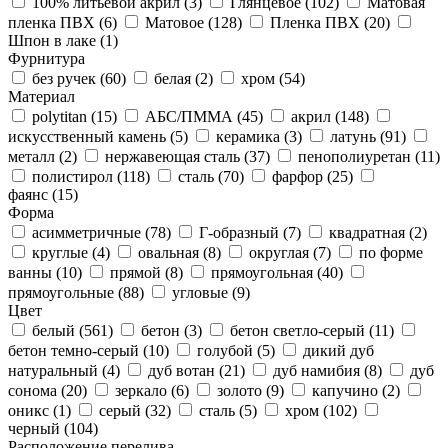
100% литьевой акрил (
3
)
Глянцевое (
102
)
Матовая
пленка ПВХ (
6
)
Матовое (
128
)
Пленка ПВХ (
20
)
Шпон в лаке (
1
)
Фурнитура
без ручек (
60
)
белая (
2
)
хром (
54
)
Материал
polytitan (
15
)
АБС/ПММА (
45
)
акрил (
148
)
искусственный камень (
5
)
керамика (
3
)
латунь (
91
)
металл (
2
)
нержавеющая сталь (
37
)
пенополиуретан (
11
)
полистирол (
118
)
сталь (
70
)
фарфор (
25
)
фаянс (
15
)
Форма
асимметричные (
78
)
Г-образный (
7
)
квадратная (
2
)
круглые (
4
)
овальная (
8
)
округлая (
7
)
по форме
ванны (
10
)
прямой (
8
)
прямоугольная (
40
)
прямоугольные (
88
)
угловые (
9
)
Цвет
белый (
561
)
бетон (
3
)
бетон светло-серый (
11
)
бетон темно-серый (
10
)
голубой (
5
)
дикий дуб
натуральный (
4
)
дуб вотан (
21
)
дуб намибия (
8
)
дуб
сонома (
20
)
зеркало (
6
)
золото (
9
)
капучино (
2
)
оникс (
1
)
серый (
32
)
сталь (
5
)
хром (
102
)
черный (
104
)
Расположение перелива