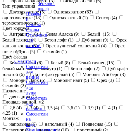
воронка-водоворот (
3
)
каскадный слив (
6
)
Зеркало-
Тип управления
шкаф
Двухзахватное (
5
)
Однозахватное (
63
)
Шкафы
однозахватные (
18
)
Однозахватный (
1
)
Сенсор (
4
)
и
термостатические (
1
)
пеналы
Цвет корпуса
Столы
Антрацит (
18
)
Белая Аляска (
9
)
Белый (
15
)
Стульчики
Белый глянец (
4
)
Бетон лофт (
1
)
Дуб ватан (
9
)
Орех
для
ванной
каньон коньяк (
5
)
Орех лучистый солнечный (
4
)
Орех
ноче тортона (
5
)
Секвойя (
1
)
Цвет фасада
Смесители
Белая Аляска (
6
)
Белый (
8
)
Белый глянец (
15
)
Смесители
белый матовый перламутр (
1
)
Бетон лофт (
2
)
Дуб крафт
для
золотой (
6
)
Латте фактурный (
5
)
Монолит Айсберг (
3
)
ванны
Монолит Дарк (
6
)
Монолит найт (
5
)
Орех (
3
)
Смесители
Секвойя (
2
)
для
Назначение
душа
для ванны (
1
)
Смеситель
Площадь ванной, м2
для
2,6 (
4
)
3 (
4
)
3,5 (
4
)
3,6 (
1
)
3,9 (
1
)
4 (
1
)
раковины
4,25 (
1
)
Смесители
Монтаж
на
напольная (
6
)
напольный (
4
)
Подвесная (
15
)
биде
Комплектующие
Подвесное (
1
)
подвесной (
10
)
пристенный (
2
)