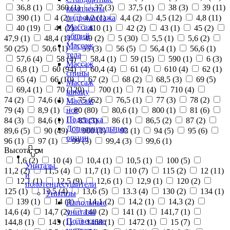
36,8 (
1
)
360 (
1
)
37 (
3
)
37,5 (
1
)
38 (
3
)
39 (
11
)
комплекты
390 (
1
)
4 (
2
)
4,2 (
1
)
4,4 (
2
)
4,5 (
12
)
4,8 (
11
)
гидромассажа
Массаж
40 (
19
)
41 (
2
)
410 (
1
)
42 (
2
)
43 (
1
)
45 (
2
)
общий
47,9 (
1
)
48,4 (
1
)
49 (
2
)
5 (
30
)
5,5 (
1
)
5,6 (
2
)
Массаж
50 (
25
)
50,6 (
1
)
55 (
3
)
56 (
5
)
56,4 (
1
)
56,6 (
1
)
тела
57,6 (
4
)
58 (
4
)
58,4 (
1
)
59 (
15
)
590 (
1
)
6 (
3
)
Массаж
6,8 (
1
)
60 (
94
)
60,4 (
4
)
61 (
4
)
610 (
4
)
62 (
1
)
спины
65 (
4
)
66 (
10
)
67 (
2
)
68 (
2
)
68,5 (
3
)
69 (
5
)
Массаж
69,4 (
1
)
70 (
120
)
700 (
1
)
71 (
4
)
710 (
4
)
шиацу
74 (
2
)
74,6 (
4
)
75 (
62
)
76,5 (
1
)
77 (
3
)
78 (
2
)
Массаж
79 (
4
)
8,9 (
1
)
80 (
80
)
80,6 (
1
)
800 (
1
)
81 (
6
)
ног
Подсветка
84 (
3
)
84,6 (
1
)
85 (
3
)
86 (
1
)
86,5 (
2
)
87 (
2
)
Дополнительные
89,6 (
5
)
90 (
49
)
900 (
1
)
93 (
1
)
94 (
5
)
95 (
6
)
опции
96 (
1
)
97 (
1
)
99 (
3
)
99,4 (
3
)
99,6 (
1
)
Высота, см
1,6 (
2
)
10 (
4
)
10,4 (
1
)
10,5 (
1
)
100 (
5
)
Унитазы
11,2 (
2
)
11,5 (
4
)
11,7 (
1
)
110 (
7
)
115 (
2
)
12 (
11
)
и
12,1 (
1
)
12,5 (
9
)
12,6 (
1
)
12,9 (
1
)
120 (
2
)
полотенцесушители
125 (
1
)
13,5 (
4
)
13,6 (
5
)
13.3 (
4
)
130 (
2
)
134 (
1
)
Унитазы
139 (
1
)
14 (
1
)
14,1 (
2
)
14,2 (
1
)
14,3 (
2
)
Напольные
14,6 (
4
)
14,7 (
2
)
140 (
2
)
141 (
1
)
141,7 (
1
)
унитазы
Подвесные
144,8 (
1
)
145 (
1
)
1468 (
1
)
1472 (
1
)
15 (
7
)