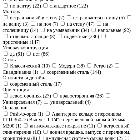
по центру (
22
)
стандартное (
122
)
Монтаж
встраиваемый в стену (
2
)
встраивается в нишу (
5
)
на ванну (
3
)
на пол (
7
)
на стену (
47
)
на
столешницу (
14
)
на умывальник (
34
)
напольные (
92
)
отдельно стоящие (
8
)
подвесные (
236
)
пристенные (
147
)
Угловая конструкция
да (
61
)
нет (
86
)
Стиль
Классический (
10
)
Модерн (
38
)
Ретро (
2
)
Скандинавия (
1
)
современный стиль (
144
)
Стилистика дизайна
современный стиль (
17
)
Ориентация
левосторонняя (
27
)
правосторонняя (
26
)
Универсальная (
7
)
универсальный (
4
)
Оснащение
Push-to-open (
1
)
Адаптерное кольцо с переливом
Ш.П.360-16 Выпуск 1 1/4"с нержавеющей чашкой 63 мм/
М200 (
1
)
антискользящее покрытие (
11
)
встроенный
слив-перелив (
10
)
донная крышка, выпуск с переливом,
кронштейны (
8
)
импульсная система смыва воды (
2
)