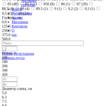
Чистящее
85 (
40
)
85,5 (
1
)
850 (
8
)
86 (
1
)
87 (
20
)
средство
88,7 (
4
)
89 (
4
)
89,5 (
1
)
9 (
1
)
9,2 (
2
)
9,3 (
1
)
Войти
Регистрация
9,5 (
2
)
90 (
21
)
Акции
Глубина, см
Магазины
0.0
Контакты
125.0
О
250.0
нас
375.0
500.0
Объем, л
Войти
Регистрация
106
корзина пуста
186
266
346
426
Диаметр слива, см
5.0
6.3
7.5
8.8