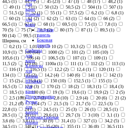
44,5 (
1
)
44,7 (
5
)
45 (
23
)
47 (
3
)
48 (
17
)
48,2 (
1
)
для
49 (
1
)
5 (
1
)
50 (
12
)
50,5 (
2
)
504 (
1
)
507 (
1
)
ванн
51,5 (
1
)
52 (
1
)
55 (
1
)
57,5 (
2
)
6,2 (
1
)
6,8 (
1
)
Панели
60 (
2
)
61 (
2
)
62 (
2
)
63 (
1
)
64 (
1
)
66 (
2
)
для
66,5 (
1
)
67 (
1
)
68 (
1
)
69,5 (
1
)
7,5 (
1
)
7,8 (
1
)
ванн
70 (
5
)
75 (
7
)
8,7 (
2
)
80 (
17
)
87 (
1
)
89,5 (
1
)
Лицевая
панель
90 (
14
)
99,5 (
1
)
Боковая
Ширина, см
панель
0,2 (
1
)
1,01 (
1
)
10 (
2
)
10,3 (
2
)
10,5 (
3
)
Сифоны
10,9 (
1
)
100 (
64
)
1000 (
2
)
101 (
2
)
105 (
10
)
для
105,6 (
1
)
106 (
4
)
106,5 (
3
)
107 (
1
)
109 (
1
)
ванн
11,5 (
2
)
110 (
8
)
1100а (
1
)
111 (
1
)
112 (
2
)
113 (
1
)
Карнизы
116 (
1
)
116,5 (
1
)
12,2 (
2
)
12,4 (
1
)
120 (
11
)
для
134 (
1
)
135 (
2
)
14,2 (
4
)
140 (
6
)
141 (
1
)
142 (
1
)
ванны
15 (
2
)
15,9 (
1
)
150 (
10
)
152,5 (
1
)
155 (
1
)
Шторки
16,5 (
3
)
17,9 (
3
)
170 (
2
)
18 (
2
)
18,3 (
1
)
18,4 (
3
)
для
ванн
18,5 (
1
)
180 (
6
)
19 (
3
)
19,6 (
1
)
19,9 (
2
)
2 (
5
)
Подголовники
2,5 (
108
)
2,7 (
2
)
2,8 (
10
)
2,9 (
4
)
20 (
6
)
21 (
2
)
Ручки
21,2 (
6
)
21,4 (
7
)
21,5 (
3
)
21,7 (
5
)
22,5 (
3
)
для
22,8 (
1
)
24 (
1
)
24,5 (
1
)
25 (
3
)
26 (
1
)
28,5 (
1
)
ванны
28.5 (
1
)
29 (
1
)
29,6 (
1
)
29,7 (
3
)
3 (
10
)
3,1 (
1
)
Гидромассажные
3,6 (
6
)
3,8 (
1
)
30 (
9
)
31,4 (
1
)
327 (
1
)
34,2 (
5
)
опции
34,5 (
1
)
348 (
1
)
35 (
20
)
355 (
1
)
36 (
8
)
36,5 (
11
)
Стандартные