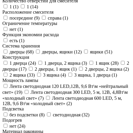
Количество отверстий для смесителя
1 (
1
)
1 (
14
)
Расположение смесителя
посередине (
9
)
справа (
1
)
Ограничение температуры
нет (
1
)
Функция экономии расхода
есть (
1
)
Система хранения
дверцы (
68
)
дверцы, ящики (
12
)
ящики (
51
)
Конструкция
1 дверца (
24
)
1 дверца, 2 ящика (
3
)
1 ящик (
28
)
2
дверцы (
17
)
2 дверцы, 1 ящик (
1
)
2 дверцы, 2 ящика (
2
)
2 ящика (
33
)
3 ящика (
4
)
3 ящика, 1 дверца (
1
)
Мощность лампы
Лента светодиодная 120 LED,12В, 9,6 Вт\м «нейтральный
свет» (
19
)
Лента светодиодная 300 LED, 5 м, 12В, 4,8Вт\м
«холодный свет» (
7
)
Лента светодиодная 600 LED, 5 м,
12В, 9,6 Вт\м «холодный свет» (
2
)
Подсветка
без подсветки (
8
)
светодиодная (
32
)
Подогрев
нет (
24
)
Материал раковины