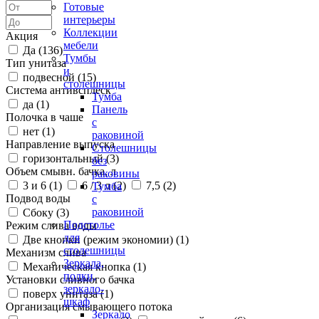
Готовые
интерьеры
Коллекции
Акция
мебели
Да (
136
)
Тумбы
Тип унитаза
и
подвесной (
15
)
столешницы
Система антивсплеск
Тумба
да (
1
)
Панель
Полочка в чаше
с
нет (
1
)
раковиной
Направление выпуска
Столешницы
горизонтальный (
3
)
без
Объем смывн. бачка, л
раковины
3 и 6 (
1
)
6 / 3 л (
2
)
7,5 (
2
)
Тумба
Подвод воды
с
раковиной
Сбоку (
3
)
Подстолье
Режим слива воды
для
Две кнопки (режим экономии) (
1
)
столешницы
Механизм слива
Зеркала,
Механическая кнопка (
1
)
полки,
Установки сливного бачка
зеркало-
поверх унитаза (
1
)
шкаф
Организация смывающего потока
Зеркало