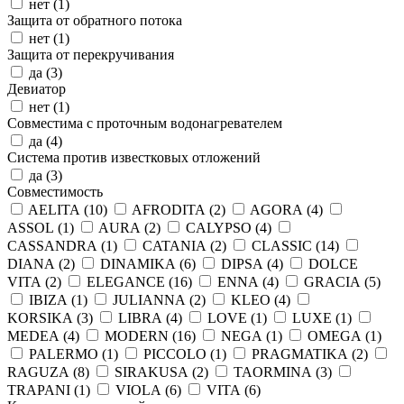
нет (
1
)
Защита от обратного потока
нет (
1
)
Защита от перекручивания
да (
3
)
Девиатор
нет (
1
)
Совместима с проточным водонагревателем
да (
4
)
Система против известковых отложений
да (
3
)
Совместимость
AELITA (
10
)
AFRODITA (
2
)
AGORA (
4
)
ASSOL (
1
)
AURA (
2
)
CALYPSO (
4
)
CASSANDRA (
1
)
CATANIA (
2
)
CLASSIC (
14
)
DIANA (
2
)
DINAMIKA (
6
)
DIPSA (
4
)
DOLCE
VITA (
2
)
ELEGANCE (
16
)
ENNA (
4
)
GRACIA (
5
)
IBIZA (
1
)
JULIANNA (
2
)
KLEO (
4
)
KORSIKA (
3
)
LIBRA (
4
)
LOVE (
1
)
LUXE (
1
)
MEDEA (
4
)
MODERN (
16
)
NEGA (
1
)
OMEGA (
1
)
PALERMO (
1
)
PICCOLO (
1
)
PRAGMATIKA (
2
)
RAGUZA (
8
)
SIRAKUSA (
2
)
TAORMINA (
3
)
TRAPANI (
1
)
VIOLA (
6
)
VITA (
6
)