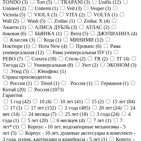
TONDO (
3
)
Torr (
5
)
TRAPANI (
3
)
Unifix (
12
)
Unisteel (
2
)
Uniterm (
1
)
Veil (
3
)
Vesper (
3
)
Victoria (
5
)
VIOLA (
3
)
VITA (
2
)
VOLTA (
1
)
Wall (
2
)
Wash (
5
)
Zodiac (
1
)
Zodiac X (
4
)
Аванти (
1
)
АЛИСА ДУБЛЬ (
3
)
АТЛАС (
2
)
боковая (
6
)
БЬЯНКА (
1
)
Вита (
5
)
ДЖУЛИАННА (
4
)
Классик (
3
)
Кода (
1
)
МИНИМИ (
12
)
Ноктюрн (
1
)
Нота New (
4
)
Прованс (
6
)
Рама
универсальная (
12
)
Рама универсальная ПУ (
1
)
РЕВО (
7
)
Соната (
18
)
Стиль (
2
)
ТR (
2
)
ТГ (
4
)
Тигода (
2
)
Универсальная (
8
)
Уют (
2
)
ЭКОНОМ (
3
)
Этюд (
5
)
Юнификс (
1
)
Страна производитель
Россия (
1
)
Trend (
1
)
Россия (
1
)
Германия (
1
)
Китай (
20
)
Россия (
1073
)
Гарантия
1 год (
42
)
10 (
4
)
10 лет (
41
)
15 (
2
)
15 лет (
84
)
17 (
1
)
17 лет (
152
)
2 года (
485
)
20 лет (
24
)
24
мес (
14
)
24 месяца (
7
)
25 лет (
18
)
3 года (
24
)
4
года (
1
)
5 лет (
20
)
6 месяцев (
4
)
7 лет (
1
)
7
лет* (
1
)
Корпус - 10 лет, водозапорные механизмы - 5
лет (
5
)
Корпус - 10 лет, душевые аксессуары в комплекте -
3 года, излив, картриджи и кранбуксы - 5 лет (
1
)
Корпус -