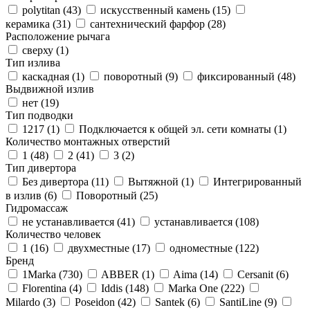
polytitan (
43
)
искусственный камень (
15
)
керамика (
31
)
сантехнический фарфор (
28
)
Расположение рычага
сверху (
1
)
Тип излива
каскадная (
1
)
поворотный (
9
)
фиксированный (
48
)
Выдвижной излив
нет (
19
)
Тип подводки
1217 (
1
)
Подключается к общей эл. сети комнаты (
1
)
Количество монтажных отверстий
1 (
48
)
2 (
41
)
3 (
2
)
Тип дивертора
Без дивертора (
11
)
Вытяжной (
1
)
Интегрированный
в излив (
6
)
Поворотный (
25
)
Гидромассаж
не устанавливается (
41
)
устанавливается (
108
)
Количество человек
1 (
16
)
двухместные (
17
)
одноместные (
122
)
Бренд
1Marka (
730
)
ABBER (
1
)
Aima (
14
)
Cersanit (
6
)
Florentina (
4
)
Iddis (
148
)
Marka One (
222
)
Milardo (
3
)
Poseidon (
42
)
Santek (
6
)
SantiLine (
9
)