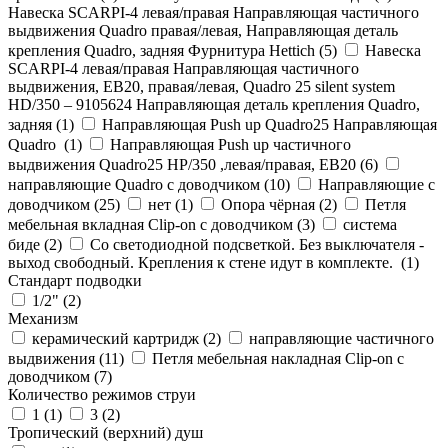
Навеска SCARPI-4 левая/правая Направляющая частичного
выдвижения Quadro правая/левая, Направляющая деталь
крепления Quadro, задняя Фурнитура Hettich (
5
)
Навеска
SCARPI-4 левая/правая Направляющая частичного
выдвижения, ЕВ20, правая/левая, Quadro 25 silent system
HD/350 – 9105624 Направляющая деталь крепления Quadro,
задняя (
1
)
Направляющая Push up Quadro25 Направляющая
Quadro (
1
)
Направляющая Push up частичного
выдвижения Quadro25 НР/350 ,левая/правая, ЕВ20 (
6
)
направляющие Quadro с доводчиком (
10
)
Направляющие с
доводчиком (
25
)
нет (
1
)
Опора чёрная (
2
)
Петля
мебельная вкладная Clip-on с доводчиком (
3
)
система
биде (
2
)
Со светодиодной подсветкой. Без выключателя -
выход свободный. Крепления к стене идут в комплекте. (
1
)
Стандарт подводки
1/2" (
2
)
Механизм
керамический картридж (
2
)
направляющие частичного
выдвижения (
11
)
Петля мебельная накладная Clip-on с
доводчиком (
7
)
Количество режимов струи
1 (
1
)
3 (
2
)
Тропический (верхний) душ