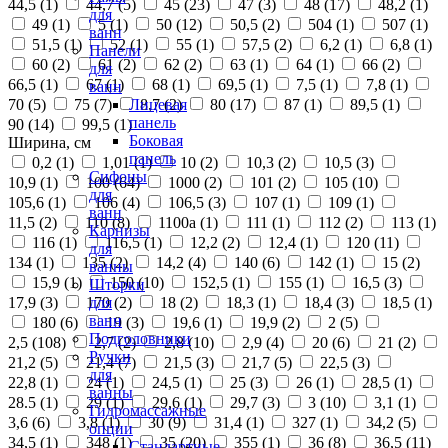
44,5 (
1
)
44,7 (
5
)
45 (
23
)
47 (
3
)
48 (
17
)
48,2 (
1
)
для
49 (
1
)
5 (
1
)
50 (
12
)
50,5 (
2
)
504 (
1
)
507 (
1
)
ванн
51,5 (
1
)
52 (
1
)
55 (
1
)
57,5 (
2
)
6,2 (
1
)
6,8 (
1
)
Панели
60 (
2
)
61 (
2
)
62 (
2
)
63 (
1
)
64 (
1
)
66 (
2
)
для
66,5 (
1
)
67 (
1
)
68 (
1
)
69,5 (
1
)
7,5 (
1
)
7,8 (
1
)
ванн
70 (
5
)
75 (
7
)
8,7 (
2
)
80 (
17
)
87 (
1
)
89,5 (
1
)
Лицевая
панель
90 (
14
)
99,5 (
1
)
Боковая
Ширина, см
панель
0,2 (
1
)
1,01 (
1
)
10 (
2
)
10,3 (
2
)
10,5 (
3
)
Сифоны
10,9 (
1
)
100 (
64
)
1000 (
2
)
101 (
2
)
105 (
10
)
для
105,6 (
1
)
106 (
4
)
106,5 (
3
)
107 (
1
)
109 (
1
)
ванн
11,5 (
2
)
110 (
8
)
1100а (
1
)
111 (
1
)
112 (
2
)
113 (
1
)
Карнизы
116 (
1
)
116,5 (
1
)
12,2 (
2
)
12,4 (
1
)
120 (
11
)
для
134 (
1
)
135 (
2
)
14,2 (
4
)
140 (
6
)
142 (
1
)
15 (
2
)
ванны
15,9 (
1
)
150 (
10
)
152,5 (
1
)
155 (
1
)
16,5 (
3
)
Шторки
17,9 (
3
)
170 (
2
)
18 (
2
)
18,3 (
1
)
18,4 (
3
)
18,5 (
1
)
для
ванн
180 (
6
)
19 (
3
)
19,6 (
1
)
19,9 (
2
)
2 (
5
)
Подголовники
2,5 (
108
)
2,7 (
2
)
2,8 (
10
)
2,9 (
4
)
20 (
6
)
21 (
2
)
Ручки
21,2 (
5
)
21,4 (
7
)
21,5 (
3
)
21,7 (
5
)
22,5 (
3
)
для
22,8 (
1
)
24 (
1
)
24,5 (
1
)
25 (
3
)
26 (
1
)
28,5 (
1
)
ванны
28.5 (
1
)
29 (
1
)
29,6 (
1
)
29,7 (
3
)
3 (
10
)
3,1 (
1
)
Гидромассажные
3,6 (
6
)
3,8 (
1
)
30 (
9
)
31,4 (
1
)
327 (
1
)
34,2 (
5
)
опции
34,5 (
1
)
348 (
1
)
35 (
20
)
355 (
1
)
36 (
8
)
36,5 (
11
)
Стандартные