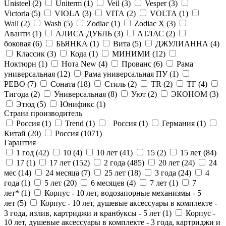
Unisteel (
2
)
Uniterm (
1
)
Veil (
3
)
Vesper (
3
)
Victoria (
5
)
VIOLA (
3
)
VITA (
2
)
VOLTA (
1
)
Wall (
2
)
Wash (
5
)
Zodiac (
1
)
Zodiac X (
3
)
Аванти (
1
)
АЛИСА ДУБЛЬ (
3
)
АТЛАС (
2
)
боковая (
6
)
БЬЯНКА (
1
)
Вита (
5
)
ДЖУЛИАННА (
4
)
Классик (
3
)
Кода (
1
)
МИНИМИ (
12
)
Ноктюрн (
1
)
Нота New (
4
)
Прованс (
6
)
Рама
универсальная (
12
)
Рама универсальная ПУ (
1
)
РЕВО (
7
)
Соната (
18
)
Стиль (
2
)
ТR (
2
)
ТГ (
4
)
Тигода (
2
)
Универсальная (
8
)
Уют (
2
)
ЭКОНОМ (
3
)
Этюд (
5
)
Юнификс (
1
)
Страна производитель
Россия (
1
)
Trend (
1
)
Россия (
1
)
Германия (
1
)
Китай (
20
)
Россия (
1071
)
Гарантия
1 год (
42
)
10 (
4
)
10 лет (
41
)
15 (
2
)
15 лет (
84
)
17 (
1
)
17 лет (
152
)
2 года (
485
)
20 лет (
24
)
24
мес (
14
)
24 месяца (
7
)
25 лет (
18
)
3 года (
24
)
4
года (
1
)
5 лет (
20
)
6 месяцев (
4
)
7 лет (
1
)
7
лет* (
1
)
Корпус - 10 лет, водозапорные механизмы - 5
лет (
5
)
Корпус - 10 лет, душевые аксессуары в комплекте -
3 года, излив, картриджи и кранбуксы - 5 лет (
1
)
Корпус -
10 лет, душевые аксессуары в комплекте - 3 года, картриджи и