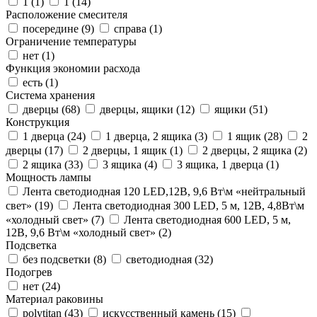
1 (
1
)
1 (
14
)
Расположение смесителя
посередине (
9
)
справа (
1
)
Ограничение температуры
нет (
1
)
Функция экономии расхода
есть (
1
)
Система хранения
дверцы (
68
)
дверцы, ящики (
12
)
ящики (
51
)
Конструкция
1 дверца (
24
)
1 дверца, 2 ящика (
3
)
1 ящик (
28
)
2
дверцы (
17
)
2 дверцы, 1 ящик (
1
)
2 дверцы, 2 ящика (
2
)
2 ящика (
33
)
3 ящика (
4
)
3 ящика, 1 дверца (
1
)
Мощность лампы
Лента светодиодная 120 LED,12В, 9,6 Вт\м «нейтральный
свет» (
19
)
Лента светодиодная 300 LED, 5 м, 12В, 4,8Вт\м
«холодный свет» (
7
)
Лента светодиодная 600 LED, 5 м,
12В, 9,6 Вт\м «холодный свет» (
2
)
Подсветка
без подсветки (
8
)
светодиодная (
32
)
Подогрев
нет (
24
)
Материал раковины
polytitan (
43
)
искусственный камень (
15
)