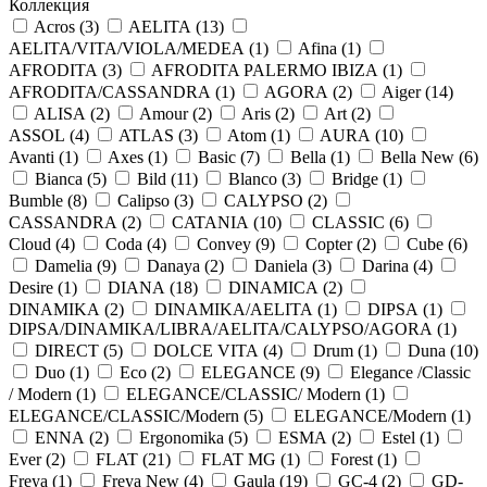
Коллекция
Acros (
3
)
AELITA (
13
)
AELITA/VITA/VIOLA/MEDEA (
1
)
Afina (
1
)
AFRODITA (
3
)
AFRODITA PALERMO IBIZA (
1
)
AFRODITA/CASSANDRA (
1
)
AGORA (
2
)
Aiger (
14
)
ALISA (
2
)
Amour (
2
)
Aris (
2
)
Art (
2
)
ASSOL (
4
)
ATLAS (
3
)
Atom (
1
)
AURA (
10
)
Avanti (
1
)
Axes (
1
)
Basic (
7
)
Bella (
1
)
Bella New (
6
)
Bianca (
5
)
Bild (
11
)
Blanco (
3
)
Bridge (
1
)
Bumble (
8
)
Calipso (
3
)
CALYPSO (
2
)
CASSANDRA (
2
)
CATANIA (
10
)
CLASSIC (
6
)
Cloud (
4
)
Coda (
4
)
Convey (
9
)
Copter (
2
)
Cube (
6
)
Damelia (
9
)
Danaya (
2
)
Daniela (
3
)
Darina (
4
)
Desire (
1
)
DIANA (
18
)
DINAMICA (
2
)
DINAMIKA (
2
)
DINAMIKA/AELITA (
1
)
DIPSA (
1
)
DIPSA/DINAMIKA/LIBRA/AELITA/CALYPSO/AGORA (
1
)
DIRECT (
5
)
DOLCE VITA (
4
)
Drum (
1
)
Duna (
10
)
Duo (
1
)
Eco (
2
)
ELEGANCE (
9
)
Elegance /Classic
/ Modern (
1
)
ELEGANCE/CLASSIC/ Modern (
1
)
ELEGANCE/CLASSIC/Modern (
5
)
ELEGANCE/Modern (
1
)
ENNA (
2
)
Ergonomika (
5
)
ESMA (
2
)
Estel (
1
)
Ever (
2
)
FLAT (
21
)
FLAT MG (
1
)
Forest (
1
)
Freya (
1
)
Freya New (
4
)
Gaula (
19
)
GC-4 (
2
)
GD-