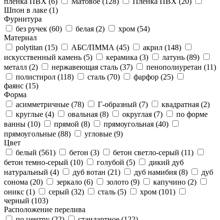
пленка ПВХ (
6
)
Матовое (
128
)
Пленка ПВХ (
20
)
Шпон в лаке (
1
)
Фурнитура
без ручек (
60
)
белая (
2
)
хром (
54
)
Материал
polytitan (
15
)
АБС/ПММА (
45
)
акрил (
148
)
искусственный камень (
5
)
керамика (
3
)
латунь (
89
)
металл (
2
)
нержавеющая сталь (
37
)
пенополиуретан (
11
)
полистирол (
118
)
сталь (
70
)
фарфор (
25
)
фаянс (
15
)
Форма
асимметричные (
78
)
Г-образный (
7
)
квадратная (
2
)
круглые (
4
)
овальная (
8
)
округлая (
7
)
по форме
ванны (
10
)
прямой (
8
)
прямоугольная (
40
)
прямоугольные (
88
)
угловые (
9
)
Цвет
белый (
561
)
бетон (
3
)
бетон светло-серый (
11
)
бетон темно-серый (
10
)
голубой (
5
)
дикий дуб
натуральный (
4
)
дуб вотан (
21
)
дуб намибия (
8
)
дуб
сонома (
20
)
зеркало (
6
)
золото (
9
)
капучино (
2
)
оникс (
1
)
серый (
32
)
сталь (
5
)
хром (
101
)
черный (
103
)
Расположение перелива
по центру (
22
)
стандартное (
122
)