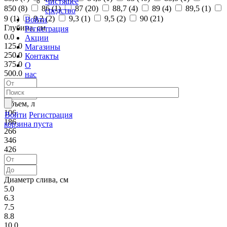
Чистящее
850 (
8
)
86 (
1
)
87 (
20
)
88,7 (
4
)
89 (
4
)
89,5 (
1
)
средство
9 (
1
)
9,2 (
2
)
9,3 (
1
)
9,5 (
2
)
90 (
21
)
Войти
Глубина, см
Регистрация
0.0
Акции
125.0
Магазины
250.0
Контакты
375.0
О
500.0
нас
Объем, л
106
Войти
Регистрация
186
корзина пуста
266
346
426
Диаметр слива, см
5.0
6.3
7.5
8.8
10.0