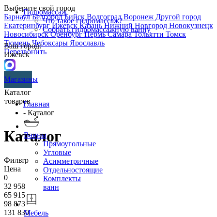
Выберите свой город
Гидромассаж
Барнаул
Белгород
Бийск
Волгоград
Воронеж
Другой город
Что такое гидромассаж?
Екатеринбург
Ижевск
Казань
Нижний Новгород
Новокузнецк
Собрать гидромассажную ванну
Новосибирск
Оренбург
Пермь
Самара
Тольятти
Томск
Тюмень
Чебоксары
Ярославль
Ваш город:
Перезвонить
Ижевск
Магазины
Каталог
товаров
Главная
- Каталог
Каталог
Ванны
Прямоугольные
Угловые
Фильтр
Асимметричные
Цена
Отдельностоящие
0
Комплекты
32 958
ванн
65 915
98 873
131 830
Мебель