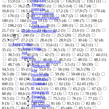
унитазы
15,9 (
5
)
150 (
1
)
151,6 (
3
)
156,9 (
3
)
159,1 (
1
)
Умные
16 (
1
)
16,2 (
2
)
16,35 (
1
)
16,5 (
14
)
16,7 (
4
)
унитазы
16,8 (
1
)
16.5 (
4
)
17 (
4
)
17,2 (
3
)
17,9 (
7
)
170 (
4
)
Инсталляции
176 (
1
)
18 (
8
)
18,6 (
4
)
18,7 (
2
)
18,9 (
3
)
Комплектующие
180 (
1
)
184 (
1
)
19 (
3
)
19,5 (
4
)
190 (
7
)
198 (
2
)
для
198,2 (
2
)
2,3 (
1
)
20 (
1
)
200 (
1
)
21,3 (
1
)
санфаянса
21,7 (
1
)
22 (
2
)
23 (
4
)
23,2 (
1
)
23,6 (
1
)
24 (
5
)
Полотенцесушители
24,6 (
20
)
240 (
5
)
25 (
1
)
25,5 (
20
)
25,9 (
2
)
25.5 (
1
)
27,2 (
2
)
28,4 (
3
)
28,9 (
2
)
30 (
4
)
32 (
4
)
Аксессуары
32,5 (
1
)
32,9 (
3
)
33,6 (
1
)
34 (
1
)
34,5 (
1
)
Аксессуары
35 (
1
)
35,5 (
9
)
36 (
2
)
36,5 (
3
)
37 (
12
)
37,5 (
1
)
для
38,5 (
1
)
40 (
23
)
42 (
7
)
43 (
1
)
43,2 (
2
)
44 (
11
)
ванной
45 (
2
)
45,3 (
4
)
46 (
4
)
46,5 (
1
)
48 (
5
)
48,1 (
1
)
Бумагодержатели
48,7 (
4
)
48,8 (
5
)
48.7 (
2
)
5,5 (
1
)
50 (
30
)
Держатели
54,5 (
1
)
55 (
11
)
55,0 (
1
)
56 (
16
)
56,5 (
78
)
для
56.5 (
8
)
560 (
1
)
57 (
8
)
59 (
9
)
59-60 (
1
)
6 (
2
)
полотенец
Дозаторы,
6,9 (
2
)
60 (
37
)
60,15 (
7
)
60-63 (
14
)
60.15 (
3
)
стаканы
600 (
1
)
61 (
10
)
61-64 (
2
)
62 (
32
)
62-65 (
19
)
и
63 (
55
)
64 (
7
)
64,5 (
1
)
65 (
35
)
65,2 (
2
)
67 (
2
)
держатели
68 (
6
)
69,6 (
1
)
7 (
3
)
7,2 (
3
)
7,5 (
1
)
70 (
10
)
Ершики
70.5 (
1
)
73 (
1
)
75 (
4
)
75,5 (
1
)
76 (
1
)
77 (
2
)
Крючки
8 (
3
)
8,5 (
4
)
80 (
22
)
81 (
4
)
81,5 (
1
)
82 (
8
)
Мыльницы
83,6 (
7
)
83,61 (
1
)
84,5 (
1
)
85 (
40
)
85,5 (
1
)