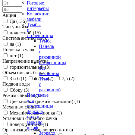
Готовые
интерьеры
Коллекции
Акция
мебели
Да (
136
)
Тумбы
Тип унитаза
и
подвесной (
15
)
столешницы
Система антивсплеск
Тумба
да (
1
)
Панель
Полочка в чаше
с
нет (
1
)
раковиной
Направление выпуска
Столешницы
горизонтальный (
3
)
без
Объем смывн. бачка, л
раковины
3 и 6 (
1
)
6 / 3 л (
2
)
7,5 (
2
)
Тумба
Подвод воды
с
раковиной
Сбоку (
3
)
Подстолье
Режим слива воды
для
Две кнопки (режим экономии) (
1
)
столешницы
Механизм слива
Зеркала,
Механическая кнопка (
1
)
полки,
Установки сливного бачка
зеркало-
поверх унитаза (
1
)
шкаф
Организация смывающего потока
Зеркало