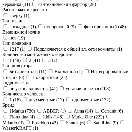
керамика (
31
)
сантехнический фарфор (
28
)
Расположение рычага
сверху (
1
)
Тип излива
каскадная (
1
)
поворотный (
9
)
фиксированный (
48
)
Выдвижной излив
нет (
19
)
Тип подводки
1217 (
1
)
Подключается к общей эл. сети комнаты (
1
)
Количество монтажных отверстий
1 (
48
)
2 (
41
)
3 (
2
)
Тип дивертора
Без дивертора (
11
)
Вытяжной (
1
)
Интегрированный
в излив (
6
)
Поворотный (
25
)
Гидромассаж
не устанавливается (
41
)
устанавливается (
108
)
Количество человек
1 (
16
)
двухместные (
17
)
одноместные (
122
)
Бренд
1Marka (
730
)
ABBER (
1
)
Aima (
14
)
Cersanit (
6
)
Florentina (
4
)
Iddis (
146
)
Marka One (
222
)
Milardo (
3
)
Poseidon (
42
)
Santek (
6
)
SantiLine (
9
)
WasserKRAFT (
1
)