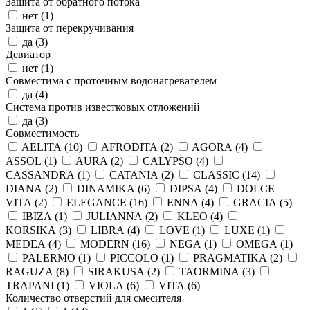
Защита от обратного потока
нет (
1
)
Защита от перекручивания
да (
3
)
Девиатор
нет (
1
)
Совместима с проточным водонагревателем
да (
4
)
Система против известковых отложений
да (
3
)
Совместимость
AELITA (
10
)
AFRODITA (
2
)
AGORA (
4
)
ASSOL (
1
)
AURA (
2
)
CALYPSO (
4
)
CASSANDRA (
1
)
CATANIA (
2
)
CLASSIC (
14
)
DIANA (
2
)
DINAMIKA (
6
)
DIPSA (
4
)
DOLCE
VITA (
2
)
ELEGANCE (
16
)
ENNA (
4
)
GRACIA (
5
)
IBIZA (
1
)
JULIANNA (
2
)
KLEO (
4
)
KORSIKA (
3
)
LIBRA (
4
)
LOVE (
1
)
LUXE (
1
)
MEDEA (
4
)
MODERN (
16
)
NEGA (
1
)
OMEGA (
1
)
PALERMO (
1
)
PICCOLO (
1
)
PRAGMATIKA (
2
)
RAGUZA (
8
)
SIRAKUSA (
2
)
TAORMINA (
3
)
TRAPANI (
1
)
VIOLA (
6
)
VITA (
6
)
Количество отверстий для смесителя