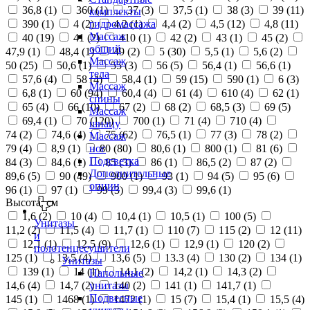
36,8 (
1
)
360 (
1
)
37 (
3
)
37,5 (
1
)
38 (
3
)
39 (
11
)
комплекты
390 (
1
)
4 (
2
)
4,2 (
1
)
4,4 (
2
)
4,5 (
12
)
4,8 (
11
)
гидромассажа
Массаж
40 (
19
)
41 (
2
)
410 (
1
)
42 (
2
)
43 (
1
)
45 (
2
)
общий
47,9 (
1
)
48,4 (
1
)
49 (
2
)
5 (
30
)
5,5 (
1
)
5,6 (
2
)
Массаж
50 (
25
)
50,6 (
1
)
55 (
3
)
56 (
5
)
56,4 (
1
)
56,6 (
1
)
тела
57,6 (
4
)
58 (
4
)
58,4 (
1
)
59 (
15
)
590 (
1
)
6 (
3
)
Массаж
6,8 (
1
)
60 (
94
)
60,4 (
4
)
61 (
4
)
610 (
4
)
62 (
1
)
спины
65 (
4
)
66 (
10
)
67 (
2
)
68 (
2
)
68,5 (
3
)
69 (
5
)
Массаж
69,4 (
1
)
70 (
120
)
700 (
1
)
71 (
4
)
710 (
4
)
шиацу
74 (
2
)
74,6 (
4
)
75 (
62
)
76,5 (
1
)
77 (
3
)
78 (
2
)
Массаж
79 (
4
)
8,9 (
1
)
80 (
80
)
80,6 (
1
)
800 (
1
)
81 (
6
)
ног
Подсветка
84 (
3
)
84,6 (
1
)
85 (
3
)
86 (
1
)
86,5 (
2
)
87 (
2
)
Дополнительные
89,6 (
5
)
90 (
49
)
900 (
1
)
93 (
1
)
94 (
5
)
95 (
6
)
опции
96 (
1
)
97 (
1
)
99 (
3
)
99,4 (
3
)
99,6 (
1
)
Высота, см
1,6 (
2
)
10 (
4
)
10,4 (
1
)
10,5 (
1
)
100 (
5
)
Унитазы
11,2 (
2
)
11,5 (
4
)
11,7 (
1
)
110 (
7
)
115 (
2
)
12 (
11
)
и
12,1 (
1
)
12,5 (
9
)
12,6 (
1
)
12,9 (
1
)
120 (
2
)
полотенцесушители
125 (
1
)
13,5 (
4
)
13,6 (
5
)
13.3 (
4
)
130 (
2
)
134 (
1
)
Унитазы
139 (
1
)
14 (
1
)
14,1 (
2
)
14,2 (
1
)
14,3 (
2
)
Напольные
14,6 (
4
)
14,7 (
2
)
140 (
2
)
141 (
1
)
141,7 (
1
)
унитазы
Подвесные
145 (
1
)
1468 (
1
)
1472 (
1
)
15 (
7
)
15,4 (
1
)
15,5 (
4
)