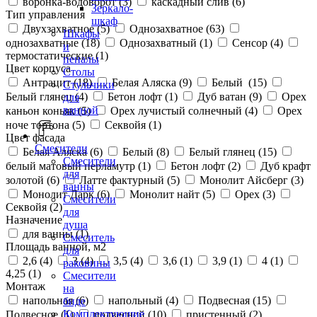
воронка-водоворот (
3
)
каскадный слив (
6
)
Зеркало-
Тип управления
шкаф
Двухзахватное (
5
)
Однозахватное (
63
)
Шкафы
однозахватные (
18
)
Однозахватный (
1
)
Сенсор (
4
)
и
термостатические (
1
)
пеналы
Цвет корпуса
Столы
Антрацит (
18
)
Белая Аляска (
9
)
Белый (
15
)
Стульчики
Белый глянец (
4
)
Бетон лофт (
1
)
Дуб ватан (
9
)
Орех
для
ванной
каньон коньяк (
5
)
Орех лучистый солнечный (
4
)
Орех
ноче тортона (
5
)
Секвойя (
1
)
Цвет фасада
Смесители
Белая Аляска (
6
)
Белый (
8
)
Белый глянец (
15
)
Смесители
белый матовый перламутр (
1
)
Бетон лофт (
2
)
Дуб крафт
для
золотой (
6
)
Латте фактурный (
5
)
Монолит Айсберг (
3
)
ванны
Монолит Дарк (
6
)
Монолит найт (
5
)
Орех (
3
)
Смесители
Секвойя (
2
)
для
Назначение
душа
для ванны (
1
)
Смеситель
Площадь ванной, м2
для
2,6 (
4
)
3 (
4
)
3,5 (
4
)
3,6 (
1
)
3,9 (
1
)
4 (
1
)
раковины
4,25 (
1
)
Смесители
Монтаж
на
напольная (
6
)
напольный (
4
)
Подвесная (
15
)
биде
Комплектующие
Подвесное (
1
)
подвесной (
10
)
пристенный (
2
)