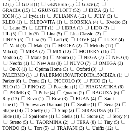
12 (
1
)
GD-8 (
1
)
GENESIS (
1
)
Glace (
2
)
GRACIA (
15
)
GRUNGE LOFT (
52
)
IBIZA (
2
)
ICON (
1
)
Iryda (
1
)
JULIANNA (
12
)
JULY (
3
)
KLEO (
1
)
KLEO/VITA (
1
)
KORSIKA (
4
)
Kvadro (
3
)
Laura (
5
)
LETT (
1
)
LIBRA (
1
)
LIDO (
3
)
LIL (
5
)
Lily (
5
)
Lina (
5
)
Lina Classic (
2
)
LINEA (
5
)
Lira (
5
)
Loft (
6
)
LOVE (
4
)
LUXE (
4
)
Maid (
3
)
Male (
1
)
MEDEA (
2
)
Melody (
17
)
Mila (
4
)
MIRA (
7
)
MIX (
12
)
MODERN (
16
)
Moduo (
2
)
Mona (
8
)
Monro (
1
)
NEGA (
7
)
NEO (
4
)
Neofix (
1
)
New Aris (
8
)
NUVO (
7
)
OMEGA (
3
)
On-X (
1
)
Optima Home (
3
)
Oxford (
3
)
PALERMO (
1
)
PALERMO150/AFRODITA150/IBIZA (
1
)
Parker (
8
)
Penta (
2
)
PICCOLO (
9
)
PICO (
2
)
PILO (
1
)
PINO (
2
)
Poseidon (
1
)
PRAGMATIKA (
6
)
PRIME (
3
)
Pulse (
4
)
Quadro (
2
)
RAGUZA (
6
)
Ray (
13
)
Revo (
1
)
Row (
3
)
RUAN (
4
)
Santi
Line (
1
)
Schwarzer Diamant (
1
)
Seattle (
1
)
Sena (
3
)
Shape (
14
)
Shelfy (
1
)
Simp (
2
)
SIRAKUSA (
4
)
Slide (
18
)
SpaHome (
1
)
Stella (
1
)
Stone (
2
)
Story (
4
)
Stretto (
5
)
TAORMINA (
2
)
TERA (
8
)
Tiny (
5
)
TONDO (
3
)
Torr (
5
)
TRAPANI (
3
)
Unifix (
12
)