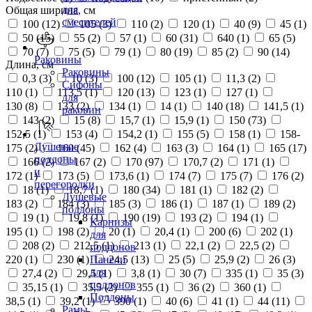
для
Общая ширина, см
смесителей
100 (
12
)
105 (
3
)
110 (
2
)
120 (
1
)
40 (
9
)
45 (
1
)
50 (
15
)
55 (
2
)
57 (
1
)
60 (
31
)
640 (
1
)
65 (
5
)
70 (
7
)
75 (
5
)
79 (
1
)
80 (
19
)
85 (
2
)
90 (
14
)
Раковины
Длина, см
Раковины
0,3 (
3
)
10 (
3
)
100 (
12
)
105 (
1
)
11,3 (
2
)
Сифоны
110 (
1
)
113,5 (
1
)
120 (
13
)
123 (
1
)
127 (
1
)
для
130 (
8
)
133 (
2
)
134 (
1
)
14 (
1
)
140 (
18
)
141,5 (
1
)
раковин
143 (
2
)
15 (
8
)
15,7 (
1
)
15,9 (
1
)
150 (
73
)
152,5 (
1
)
153 (
4
)
154,2 (
1
)
155 (
5
)
158 (
1
)
158-
Душевые
175 (
2
)
160 (
45
)
162 (
4
)
163 (
3
)
164 (
1
)
165 (
17
)
поддоны
166 (
2
)
167 (
2
)
170 (
97
)
170,7 (
2
)
171 (
1
)
и
172 (
1
)
173 (
5
)
173,6 (
1
)
174 (
7
)
175 (
7
)
176 (
2
)
перегородки
18 (
1
)
18,7 (
1
)
180 (
34
)
181 (
1
)
182 (
2
)
Душевые
183 (
2
)
184 (
3
)
185 (
3
)
186 (
1
)
187 (
1
)
189 (
2
)
поддоны
19 (
1
)
19,8 (
1
)
190 (
19
)
193 (
2
)
194 (
1
)
Карнизы
195 (
1
)
198 (
2
)
20 (
1
)
20,4 (
1
)
200 (
6
)
202 (
1
)
для
208 (
2
)
212,5 (
1
)
213 (
1
)
22,1 (
2
)
22,5 (
2
)
поддонов
220 (
1
)
230 (
1
)
24,5 (
13
)
25 (
5
)
25,9 (
2
)
26 (
3
)
Панели
для
27,4 (
2
)
29,5 (
1
)
3,8 (
1
)
30 (
7
)
335 (
1
)
35 (
3
)
поддонов
35,15 (
1
)
35,5 (
2
)
355 (
1
)
36 (
2
)
360 (
1
)
Поддоны
38,5 (
1
)
39,2 (
1
)
390 (
1
)
40 (
6
)
41 (
1
)
44 (
11
)
Рамы