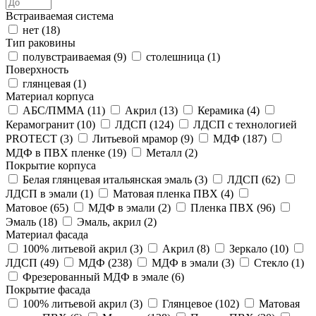
Встраиваемая система
нет (
18
)
Тип раковины
полувстраиваемая (
9
)
столешница (
1
)
Поверхность
глянцевая (
1
)
Материал корпуса
АБС/ПММА (
11
)
Акрил (
13
)
Керамика (
4
)
Керамогранит (
10
)
ЛДСП (
124
)
ЛДСП с технологией
PROTECT (
3
)
Литьевой мрамор (
9
)
МДФ (
187
)
МДФ в ПВХ пленке (
19
)
Металл (
2
)
Покрытие корпуса
Белая глянцевая итальянская эмаль (
3
)
ЛДСП (
62
)
ЛДСП в эмали (
1
)
Матовая пленка ПВХ (
4
)
Матовое (
65
)
МДФ в эмали (
2
)
Пленка ПВХ (
96
)
Эмаль (
18
)
Эмаль, акрил (
2
)
Материал фасада
100% литьевой акрил (
3
)
Акрил (
8
)
Зеркало (
10
)
ЛДСП (
49
)
МДФ (
238
)
МДФ в эмали (
3
)
Стекло (
1
)
Фрезерованный МДФ в эмале (
6
)
Покрытие фасада
100% литьевой акрил (
3
)
Глянцевое (
102
)
Матовая