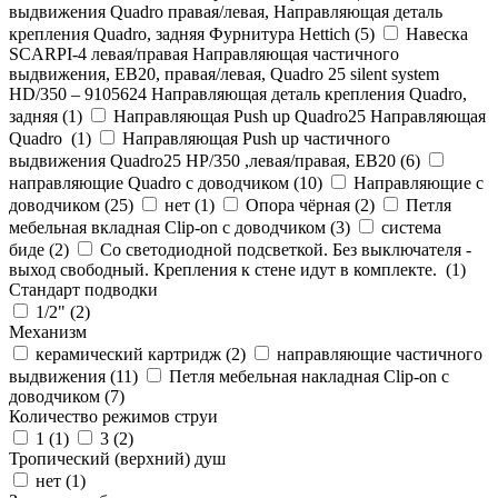
выдвижения Quadro правая/левая, Направляющая деталь
крепления Quadro, задняя Фурнитура Hettich (
5
)
Навеска
SCARPI-4 левая/правая Направляющая частичного
выдвижения, ЕВ20, правая/левая, Quadro 25 silent system
HD/350 – 9105624 Направляющая деталь крепления Quadro,
задняя (
1
)
Направляющая Push up Quadro25 Направляющая
Quadro (
1
)
Направляющая Push up частичного
выдвижения Quadro25 НР/350 ,левая/правая, ЕВ20 (
6
)
направляющие Quadro с доводчиком (
10
)
Направляющие с
доводчиком (
25
)
нет (
1
)
Опора чёрная (
2
)
Петля
мебельная вкладная Clip-on с доводчиком (
3
)
система
биде (
2
)
Со светодиодной подсветкой. Без выключателя -
выход свободный. Крепления к стене идут в комплекте. (
1
)
Стандарт подводки
1/2" (
2
)
Механизм
керамический картридж (
2
)
направляющие частичного
выдвижения (
11
)
Петля мебельная накладная Clip-on с
доводчиком (
7
)
Количество режимов струи
1 (
1
)
3 (
2
)
Тропический (верхний) душ
нет (
1
)