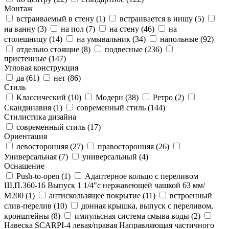
Монтаж
встраиваемый в стену (
1
)
встраивается в нишу (
5
)
на ванну (
3
)
на пол (
7
)
на стену (
46
)
на
столешницу (
14
)
на умывальник (
34
)
напольные (
92
)
отдельно стоящие (
8
)
подвесные (
236
)
пристенные (
147
)
Угловая конструкция
да (
61
)
нет (
86
)
Стиль
Классический (
10
)
Модерн (
38
)
Ретро (
2
)
Скандинавия (
1
)
современный стиль (
144
)
Стилистика дизайна
современный стиль (
17
)
Ориентация
левосторонняя (
27
)
правосторонняя (
26
)
Универсальная (
7
)
универсальный (
4
)
Оснащение
Push-to-open (
1
)
Адаптерное кольцо с переливом
Ш.П.360-16 Выпуск 1 1/4"с нержавеющей чашкой 63 мм/
М200 (
1
)
антискользящее покрытие (
11
)
встроенный
слив-перелив (
10
)
донная крышка, выпуск с переливом,
кронштейны (
8
)
импульсная система смыва воды (
2
)
Навеска SCARPI-4 левая/правая Направляющая частичного