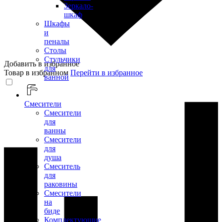
Зеркало-
шкаф
Шкафы
и
пеналы
Столы
Стульчики
Добавить в избранное
для
Товар в избранном
Перейти в избранное
ванной
Смесители
Смесители
для
ванны
Смесители
для
душа
Смеситель
для
раковины
Смесители
на
биде
Комплектующие