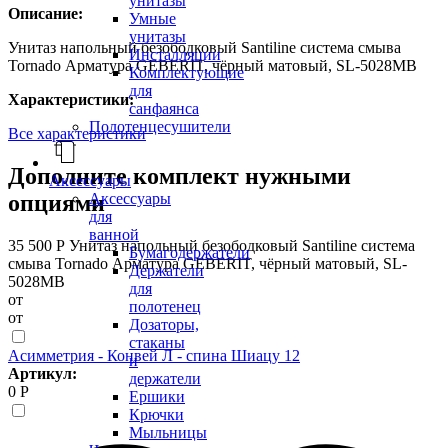
унитазы
Описание:
Умные
унитазы
Унитаз напольный безободковый Santiline система смыва
Инсталляции
Tornado Арматура GEBERIT, чёрный матовый, SL-5028MB
Комплектующие
для
Характеристики:
санфаянса
Полотенцесушители
Все характеристики
Дополните комплект нужными
Аксессуары
Аксессуары
опциями
для
ванной
35 500 Р
Унитаз напольный безободковый Santiline система
Бумагодержатели
смыва Tornado Арматура GEBERIT, чёрный матовый, SL-
Держатели
5028MB
для
от
полотенец
от
Дозаторы,
стаканы
Асимметрия - Конвей Л - спина Шиацу 12
и
Артикул:
держатели
0 Р
Ершики
Крючки
Мыльницы