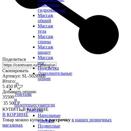
комплекты
гидромассажа
Массаж
общий
Массаж
тела
Массаж
спины
Массаж
шиацу
Массаж
Поделиться
ног
Подсветка
Скопировать
Дополнительные
Артикул: SL-5028MB
опции
Итого:
5 450 Р
Добавить опцию
Унитазы
35500
и
35 500 Р
полотенцесушители
КУПИТЬ
В КОРЗИНЕ
Унитазы
В КОРЗИНЕ
Напольные
Товар можно купить
в рассрочку
в наших розничных
унитазы
магазинах
Подвесные