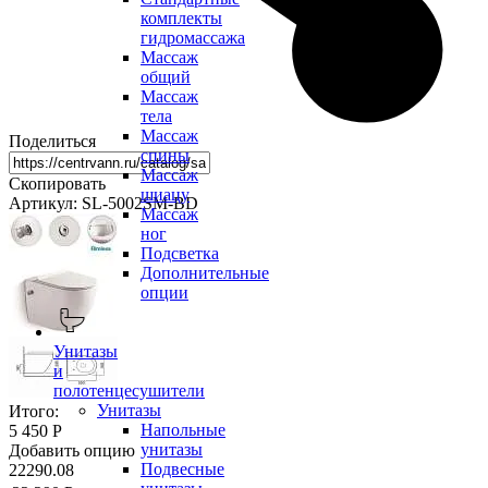
комплекты
гидромассажа
Массаж
общий
Массаж
тела
Массаж
Поделиться
спины
Массаж
Скопировать
шиацу
Артикул: SL-5002SM-BD
Массаж
ног
Подсветка
Дополнительные
опции
Унитазы
и
полотенцесушители
Унитазы
Итого:
Напольные
5 450 Р
унитазы
Добавить опцию
Подвесные
22290.08