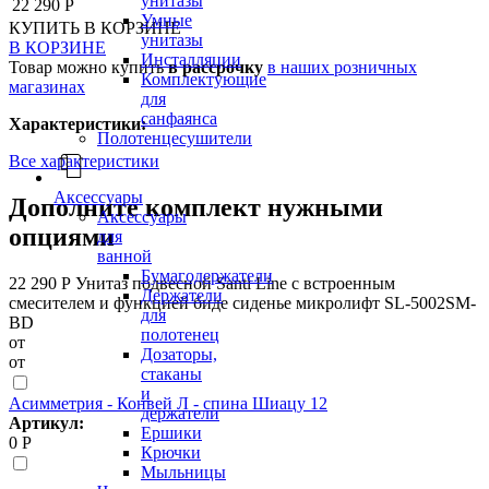
унитазы
22 290 Р
Умные
КУПИТЬ
В КОРЗИНЕ
унитазы
В КОРЗИНЕ
Инсталляции
Товар можно купить
в рассрочку
в наших розничных
Комплектующие
магазинах
для
санфаянса
Характеристики:
Полотенцесушители
Все характеристики
Аксессуары
Дополните комплект нужными
Аксессуары
опциями
для
ванной
Бумагодержатели
22 290 Р
Унитаз подвесной Santi Line с встроенным
Держатели
смесителем и функцией биде сиденье микролифт SL-5002SM-
для
BD
полотенец
от
Дозаторы,
от
стаканы
и
Асимметрия - Конвей Л - спина Шиацу 12
держатели
Артикул:
Ершики
0 Р
Крючки
Мыльницы