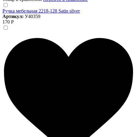
Ручка мебельная 2218-128 Satin silver
Артикул:
У40359
170 Р