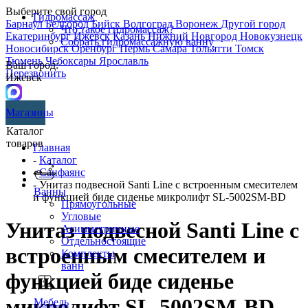
Выберите свой город
Гидромассаж
Барнаул
Белгород
Бийск
Волгоград
Воронеж
Другой город
Что такое гидромассаж?
Екатеринбург
Ижевск
Казань
Нижний Новгород
Новокузнецк
Собрать гидромассажную ванну
Новосибирск
Оренбург
Пермь
Самара
Тольятти
Томск
Тюмень
Чебоксары
Ярославль
Ваш город:
Перезвонить
Ижевск
Магазины
Каталог
товаров
Главная
-
Каталог
-
Санфаянс
- Унитаз подвесной Santi Line с встроенным смесителем
Ванны
и функцией биде сиденье микролифт SL-5002SM-BD
Прямоугольные
Угловые
Унитаз подвесной Santi Line с
Асимметричные
Отдельностоящие
встроенным смесителем и
Комплекты
ванн
функцией биде сиденье
микролифт SL-5002SM-BD
Мебель