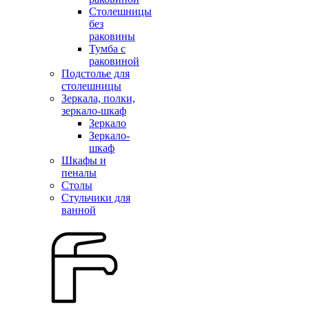
Столешницы
без
раковины
Тумба с
раковиной
Подстолье для
столешницы
Зеркала, полки,
зеркало-шкаф
Зеркало
Зеркало-
шкаф
Шкафы и
пеналы
Столы
Стульчики для
ванной